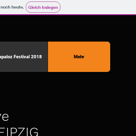
e noch heute.
Gleich loslegen
apaloz Festival 2018
Mehr
ve
EIPZIG