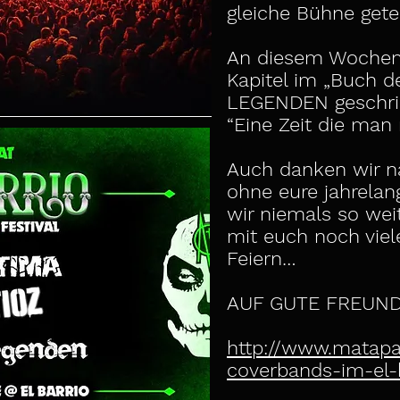
gleiche Bühne gete
An diesem Wochen
Kapitel im „Buch d
LEGENDEN geschr
“Eine Zeit die man 
Auch danken wir na
ohne eure jahrela
wir niemals so we
mit euch noch viel
Feiern…
AUF GUTE FREUNDE
http://www.matapa
coverbands-im-el-