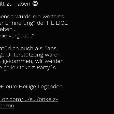
ilt zu haben 😉
ende wurde ein weiteres
er Erinnerung“ der HEILIGE
ieben…
nie vergisst…“
türlich euch als Fans,
nge Unterstützung wären
it gekommen, wir werden
e geile Onkelz Party´s
 eure Heilige Legenden
loz.com/…/e…/onkelz-
barrio